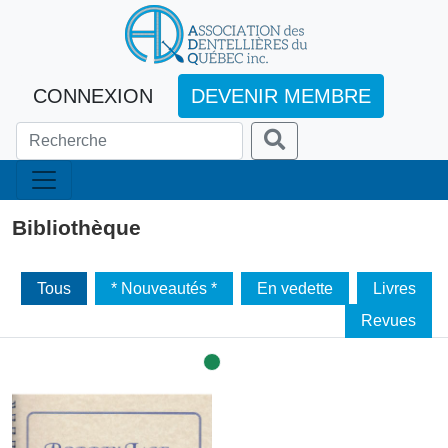
CONNEXION
DEVENIR MEMBRE
Bibliothèque
Tous
* Nouveautés *
En vedette
Livres
Revues