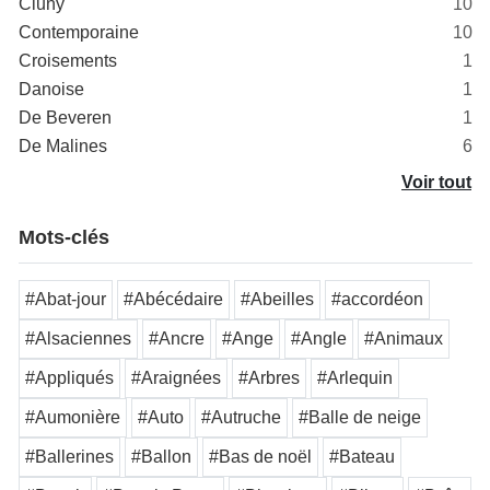
Cluny
10
Contemporaine
10
Croisements
1
Danoise
1
De Beveren
1
De Malines
6
Voir tout
Mots-clés
#Abat-jour
#Abécédaire
#Abeilles
#accordéon
#Alsaciennes
#Ancre
#Ange
#Angle
#Animaux
#Appliqués
#Araignées
#Arbres
#Arlequin
#Aumonière
#Auto
#Autruche
#Balle de neige
#Ballerines
#Ballon
#Bas de noël
#Bateau