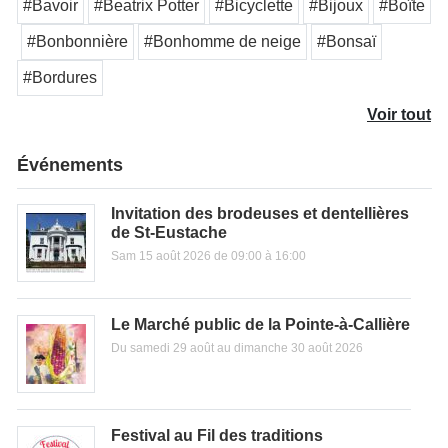
#Bavoir
#Beatrix Potter
#Bicyclette
#Bijoux
#Boîte
#Bonbonnière
#Bonhomme de neige
#Bonsaï
#Bordures
Voir tout
Événements
Invitation des brodeuses et dentellières
de St-Eustache
Sam 15 août 2026 de 09:00 à 16:00
Le Marché public de la Pointe-à-Callière
Du samedi 29 août au dimanche 30 août 2026
Festival au Fil des traditions