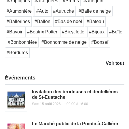
#Appliqués
#Araignées
#Arbres
#Arlequin
#Aumonière
#Auto
#Autruche
#Balle de neige
#Ballerines
#Ballon
#Bas de noël
#Bateau
#Bavoir
#Beatrix Potter
#Bicyclette
#Bijoux
#Boîte
#Bonbonnière
#Bonhomme de neige
#Bonsaï
#Bordures
Voir tout
Événements
Invitation des brodeuses et dentellières
de St-Eustache
Sam 15 août 2026 de 09:00 à 16:00
Le Marché public de la Pointe-à-Callière