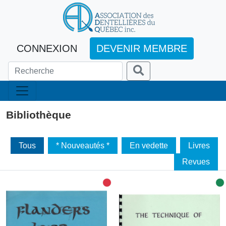
CONNEXION
DEVENIR MEMBRE
Bibliothèque
Tous
* Nouveautés *
En vedette
Livres
Revues