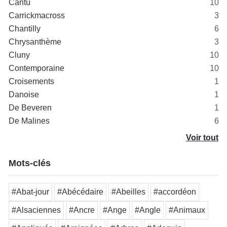
Cantù
10
Carrickmacross
3
Chantilly
6
Chrysanthème
3
Cluny
10
Contemporaine
10
Croisements
1
Danoise
1
De Beveren
1
De Malines
6
Voir tout
Mots-clés
#Abat-jour
#Abécédaire
#Abeilles
#accordéon
#Alsaciennes
#Ancre
#Ange
#Angle
#Animaux