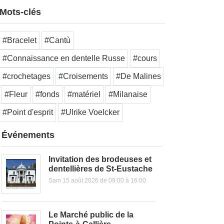
Mots-clés
#Bracelet
#Cantù
#Connaissance en dentelle Russe
#cours
#crochetages
#Croisements
#De Malines
#Fleur
#fonds
#matériel
#Milanaise
#Point d'esprit
#Ulrike Voelcker
Événements
Invitation des brodeuses et
dentellières de St-Eustache
Sam 15 août 2026 de 09:00 à 16:00
Le Marché public de la