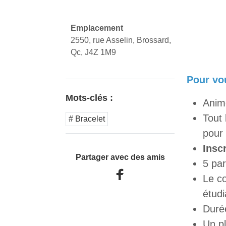
Emplacement
2550, rue Asselin, Brossard,
Qc, J4Z 1M9
Pour vo
Mots-clés :
Anim
Tout 
# Bracelet
pour 
Insc
Partager avec des amis
5 pa
Le co
étudi
Duré
Un p