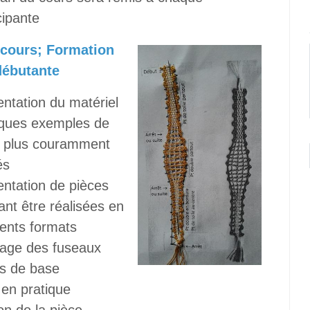
cipante
 cours; Formation
débutante
ntation du matériel
ques exemples de
le plus couramment
és
entation de pièces
nt être réalisées en
rents formats
age des fuseaux
ts de base
 en pratique
ion de la pièce