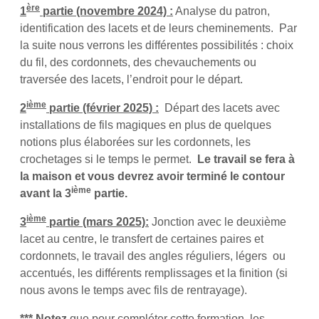
ère
1
partie
(novembre 2024) :
Analyse du patron,
identification des lacets et de leurs cheminements. Par
la suite nous verrons les différentes possibilités : choix
du fil, des cordonnets, des chevauchements ou
traversée des lacets, l’endroit pour le départ.
ième
2
partie
(février 2025) :
Départ des lacets avec
installations de fils magiques en plus de quelques
notions plus élaborées sur les cordonnets, les
crochetages si le temps le permet.
Le travail se fera à
la maison et vous devrez avoir terminé le contour
ième
avant la
3
partie.
ième
3
partie
(mars 2025):
Jonction avec le deuxième
lacet au centre, le transfert de certaines paires et
cordonnets, le travail des angles réguliers, légers ou
accentués, les différents remplissages et la finition (si
nous avons le temps avec fils de rentrayage).
*** Notez
que pour compléter cette formation, les