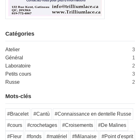
Catégories
Atelier
3
Général
1
Laboratoire
2
Petits cours
3
Russe
2
Mots-clés
#Bracelet
#Cantù
#Connaissance en dentelle Russe
#cours
#crochetages
#Croisements
#De Malines
#Fleur
#fonds
#matériel
#Milanaise
#Point d'esprit