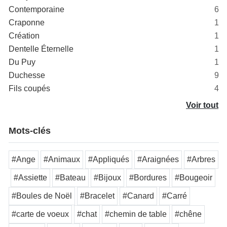
Contemporaine
6
Craponne
1
Création
1
Dentelle Éternelle
1
Du Puy
1
Duchesse
9
Fils coupés
4
Voir tout
Mots-clés
#Ange
#Animaux
#Appliqués
#Araignées
#Arbres
#Assiette
#Bateau
#Bijoux
#Bordures
#Bougeoir
#Boules de Noël
#Bracelet
#Canard
#Carré
#carte de voeux
#chat
#chemin de table
#chêne