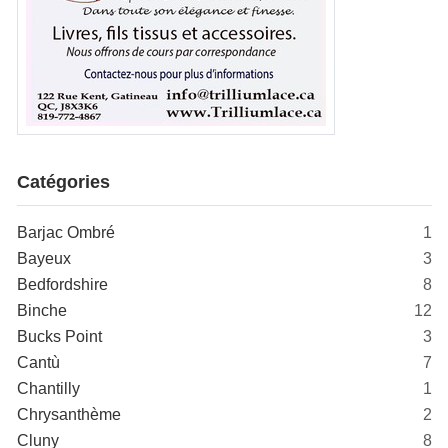
Catégories
Barjac Ombré
1
Bayeux
3
Bedfordshire
8
Binche
12
Bucks Point
3
Cantù
7
Chantilly
1
Chrysanthème
2
Cluny
8