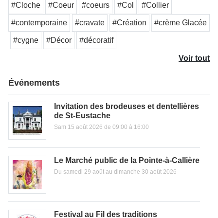
#Cloche
#Coeur
#coeurs
#Col
#Collier
#contemporaine
#cravate
#Création
#crème Glacée
#cygne
#Décor
#décoratif
Voir tout
Événements
Invitation des brodeuses et dentellières
de St-Eustache
Sam 15 août 2026 de 09:00 à 16:00
Le Marché public de la Pointe-à-Callière
Du samedi 29 août au dimanche 30 août 2026
Festival au Fil des traditions