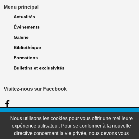
Menu principal
Actualités
Événements
Galerie
Bibliothèque
Formations
Bulletins et exclusivités
Visitez-nous sur Facebook
© 2023 Association des dentellières du Québec. Tous droits Réservés. |
Nous utilisons les cookies pour vous offrir une meilleure
Politique de confidentialité
| Site réalisé par
WebCONCEPT Plus inc.
expérience utilisateur. Pour se conformer à la nouvelle
directive concernant la vie privée, nous devons vous