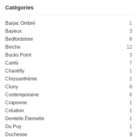
Catégories
Barjac Ombré
1
Bayeux
3
Bedfordshire
8
Binche
12
Bucks Point
3
Cantù
7
Chantilly
1
Chrysanthème
2
Cluny
8
Contemporaine
6
Craponne
1
Création
1
Dentelle Éternelle
1
Du Puy
1
Duchesse
9