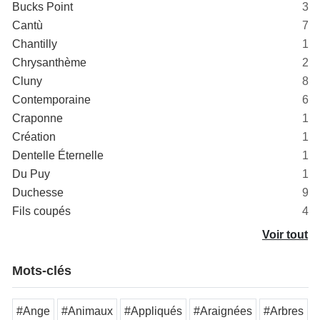
Bucks Point
3
Cantù
7
Chantilly
1
Chrysanthème
2
Cluny
8
Contemporaine
6
Craponne
1
Création
1
Dentelle Éternelle
1
Du Puy
1
Duchesse
9
Fils coupés
4
Voir tout
Mots-clés
#Ange
#Animaux
#Appliqués
#Araignées
#Arbres