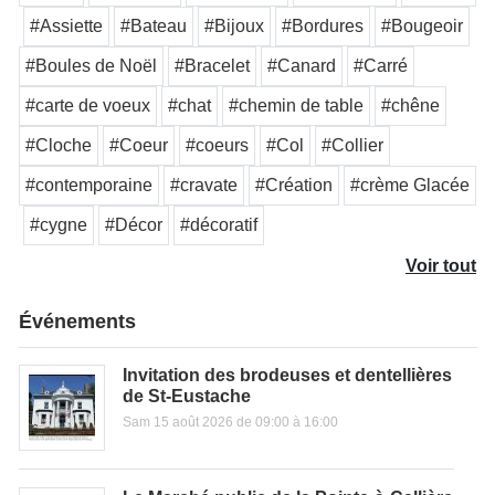
#Assiette
#Bateau
#Bijoux
#Bordures
#Bougeoir
#Boules de Noël
#Bracelet
#Canard
#Carré
#carte de voeux
#chat
#chemin de table
#chêne
#Cloche
#Coeur
#coeurs
#Col
#Collier
#contemporaine
#cravate
#Création
#crème Glacée
#cygne
#Décor
#décoratif
Voir tout
Événements
Invitation des brodeuses et dentellières
de St-Eustache
Sam 15 août 2026 de 09:00 à 16:00