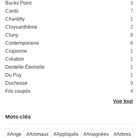
Bucks Point
3
Cantù
7
Chantilly
1
Chrysanthème
2
Cluny
8
Contemporaine
6
Craponne
1
Création
1
Dentelle Éternelle
1
Du Puy
1
Duchesse
9
Fils coupés
4
Voir tout
Mots-clés
#Ange
#Animaux
#Appliqués
#Araignées
#Arbres