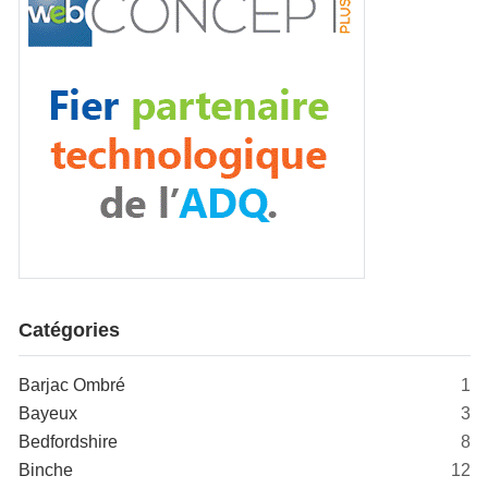
Catégories
Barjac Ombré
1
Bayeux
3
Bedfordshire
8
Binche
12