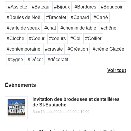
#Assiette
#Bateau
#Bijoux
#Bordures
#Bougeoir
#Boules de Noël
#Bracelet
#Canard
#Carré
#carte de voeux
#chat
#chemin de table
#chêne
#Cloche
#Coeur
#coeurs
#Col
#Collier
#contemporaine
#cravate
#Création
#crème Glacée
#cygne
#Décor
#décoratif
Voir tout
Événements
Invitation des brodeuses et dentellières
de St-Eustache
Sam 15 août 2026 de 09:00 à 16:00