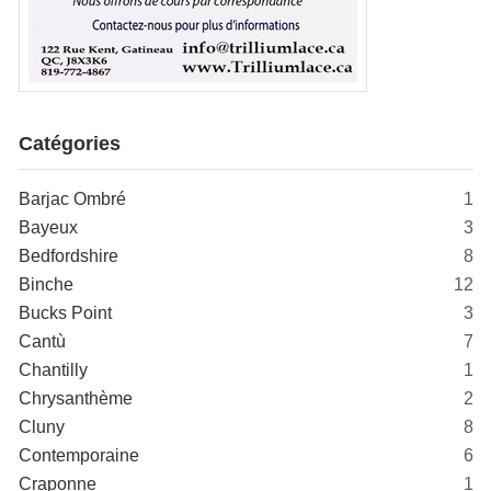
Catégories
Barjac Ombré
1
Bayeux
3
Bedfordshire
8
Binche
12
Bucks Point
3
Cantù
7
Chantilly
1
Chrysanthème
2
Cluny
8
Contemporaine
6
Craponne
1