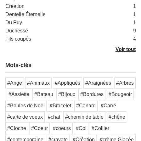
Création
1
Dentelle Éternelle
1
Du Puy
1
Duchesse
9
Fils coupés
4
Voir tout
Mots-clés
#Ange
#Animaux
#Appliqués
#Araignées
#Arbres
#Assiette
#Bateau
#Bijoux
#Bordures
#Bougeoir
#Boules de Noël
#Bracelet
#Canard
#Carré
#carte de voeux
#chat
#chemin de table
#chêne
#Cloche
#Coeur
#coeurs
#Col
#Collier
#contemporaine
#cravate
#Création
#crème Glacée