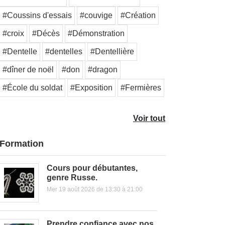
#Coussins d'essais
#couvige
#Création
#croix
#Décès
#Démonstration
#Dentelle
#dentelles
#Dentellière
#dîner de noël
#don
#dragon
#École du soldat
#Exposition
#Fermières
Voir tout
Formation
Cours pour débutantes,
genre Russe.
Mer 19 août 2026 de 13:30 à 21:00
Prendre confiance avec nos