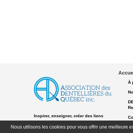
Accuei
À 
No
D
Re
Inspirer, enseigner, créer
des liens
Co
"Dentelle après dentelle depuis 1981."
Nous utilisons les cookies pour vous offrir une meilleure 