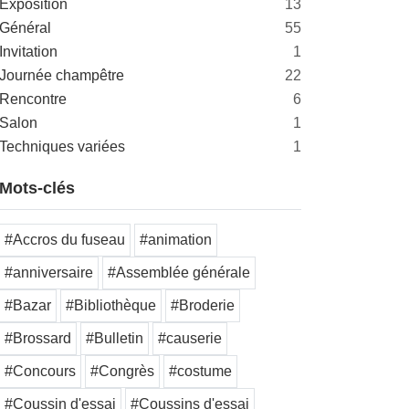
Exposition
13
Général
55
Invitation
1
Journée champêtre
22
Rencontre
6
Salon
1
Techniques variées
1
Mots-clés
#Accros du fuseau
#animation
#anniversaire
#Assemblée générale
#Bazar
#Bibliothèque
#Broderie
#Brossard
#Bulletin
#causerie
#Concours
#Congrès
#costume
#Coussin d'essai
#Coussins d'essai