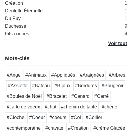
Création
1
Dentelle Éternelle
1
Du Puy
1
Duchesse
9
Fils coupés
4
Voir tout
Mots-clés
#Ange
#Animaux
#Appliqués
#Araignées
#Arbres
#Assiette
#Bateau
#Bijoux
#Bordures
#Bougeoir
#Boules de Noël
#Bracelet
#Canard
#Carré
#carte de voeux
#chat
#chemin de table
#chêne
#Cloche
#Coeur
#coeurs
#Col
#Collier
#contemporaine
#cravate
#Création
#crème Glacée