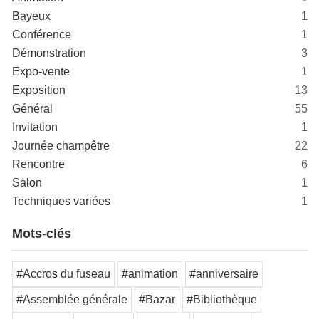
Bayeux
1
Conférence
1
Démonstration
3
Expo-vente
1
Exposition
13
Général
55
Invitation
1
Journée champêtre
22
Rencontre
6
Salon
1
Techniques variées
1
Mots-clés
#Accros du fuseau
#animation
#anniversaire
#Assemblée générale
#Bazar
#Bibliothèque