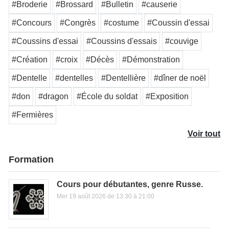
#Broderie
#Brossard
#Bulletin
#causerie
#Concours
#Congrès
#costume
#Coussin d'essai
#Coussins d'essai
#Coussins d'essais
#couvige
#Création
#croix
#Décès
#Démonstration
#Dentelle
#dentelles
#Dentellière
#dîner de noël
#don
#dragon
#École du soldat
#Exposition
#Fermières
Voir tout
Formation
Cours pour débutantes, genre Russe.
Mer 19 août 2026 de 13:30 à 21:00