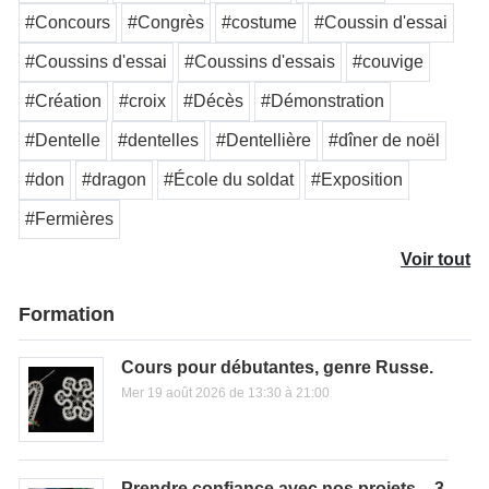
#Concours
#Congrès
#costume
#Coussin d'essai
#Coussins d'essai
#Coussins d'essais
#couvige
#Création
#croix
#Décès
#Démonstration
#Dentelle
#dentelles
#Dentellière
#dîner de noël
#don
#dragon
#École du soldat
#Exposition
#Fermières
Voir tout
Formation
Cours pour débutantes, genre Russe.
Mer 19 août 2026 de 13:30 à 21:00
Prendre confiance avec nos projets – 3