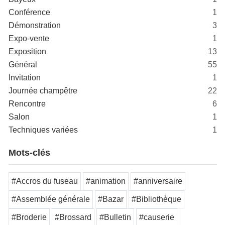
Conférence
1
Démonstration
3
Expo-vente
1
Exposition
13
Général
55
Invitation
1
Journée champêtre
22
Rencontre
6
Salon
1
Techniques variées
1
Mots-clés
#Accros du fuseau
#animation
#anniversaire
#Assemblée générale
#Bazar
#Bibliothèque
#Broderie
#Brossard
#Bulletin
#causerie