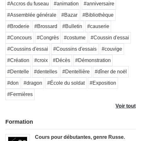
#Accros du fuseau
#animation
#anniversaire
#Assemblée générale
#Bazar
#Bibliothèque
#Broderie
#Brossard
#Bulletin
#causerie
#Concours
#Congrès
#costume
#Coussin d'essai
#Coussins d'essai
#Coussins d'essais
#couvige
#Création
#croix
#Décès
#Démonstration
#Dentelle
#dentelles
#Dentellière
#dîner de noël
#don
#dragon
#École du soldat
#Exposition
#Fermières
Voir tout
Formation
Cours pour débutantes, genre Russe.