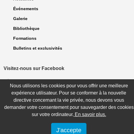
Événements
Galerie
Bibliothèque
Formations
Bulletins et exclusivités
Visitez-nous sur Facebook
Nous utilisons les cookies pour vous offrir une meilleure
expérience utilisateur. Pour se conformer à la nouvelle
© 2023 Association des dentellières du Québec. Tous droits Réservés. |
Politique de confidentialité
| Site réalisé par
WebCONCEPT Plus inc.
directive concernant la vie privée, nous devons vous
demander votre consentement pour sauvegarder des cookies
sur votre ordinateur.
En savoir plus.
J'accepte