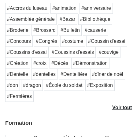
#Accros du fuseau
#animation
#anniversaire
#Assemblée générale
#Bazar
#Bibliothèque
#Broderie
#Brossard
#Bulletin
#causerie
#Concours
#Congrès
#costume
#Coussin d'essai
#Coussins d'essai
#Coussins d'essais
#couvige
#Création
#croix
#Décès
#Démonstration
#Dentelle
#dentelles
#Dentellière
#dîner de noël
#don
#dragon
#École du soldat
#Exposition
#Fermières
Voir tout
Formation