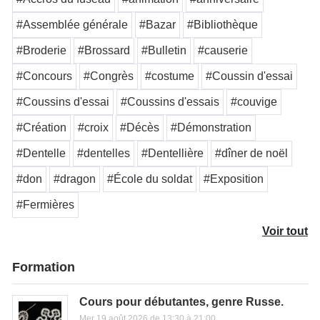
#Assemblée générale
#Bazar
#Bibliothèque
#Broderie
#Brossard
#Bulletin
#causerie
#Concours
#Congrès
#costume
#Coussin d'essai
#Coussins d'essai
#Coussins d'essais
#couvige
#Création
#croix
#Décès
#Démonstration
#Dentelle
#dentelles
#Dentellière
#dîner de noël
#don
#dragon
#École du soldat
#Exposition
#Fermières
Voir tout
Formation
Cours pour débutantes, genre Russe.
Mer 19 août 2026 de 13:30 à 21:00