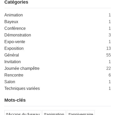
Catégories
Animation
1
Bayeux
1
Conférence
1
Démonstration
3
Expo-vente
1
Exposition
13
Général
55
Invitation
1
Journée champêtre
22
Rencontre
6
Salon
1
Techniques variées
1
Mots-clés
#Accros du fuseau
#animation
#anniversaire