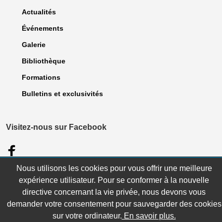
Actualités
Événements
Galerie
Bibliothèque
Formations
Bulletins et exclusivités
Visitez-nous sur Facebook
© 2023 Association des dentellières du Québec. Tous droits Réservés. |
Nous utilisons les cookies pour vous offrir une meilleure
Politique de confidentialité
| Site réalisé par
WebCONCEPT Plus inc.
expérience utilisateur. Pour se conformer à la nouvelle
directive concernant la vie privée, nous devons vous
demander votre consentement pour sauvegarder des cookies
sur votre ordinateur.
En savoir plus.