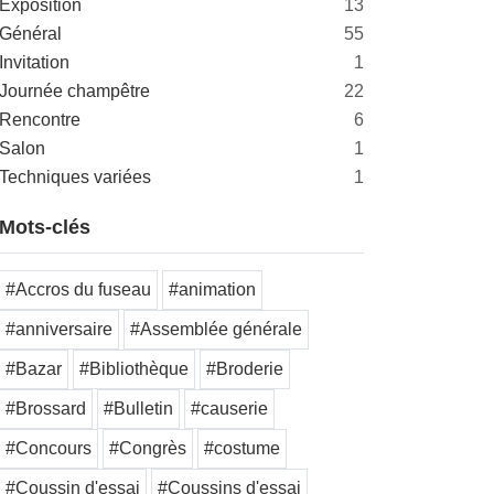
Exposition
13
Général
55
Invitation
1
Journée champêtre
22
Rencontre
6
Salon
1
Techniques variées
1
Mots-clés
#Accros du fuseau
#animation
#anniversaire
#Assemblée générale
#Bazar
#Bibliothèque
#Broderie
#Brossard
#Bulletin
#causerie
#Concours
#Congrès
#costume
#Coussin d'essai
#Coussins d'essai