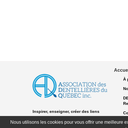
Accuei
À 
No
D
Re
Inspirer, enseigner, créer
des liens
Co
"Dentelle après dentelle depuis 1981."
Nous utilisons les cookies pour vous offrir une meilleure 