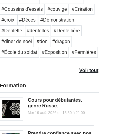
#Coussins d'essais
#couvige
#Création
#croix
#Décès
#Démonstration
#Dentelle
#dentelles
#Dentellière
#dîner de noël
#don
#dragon
#École du soldat
#Exposition
#Fermières
Voir tout
Formation
Cours pour débutantes,
genre Russe.
Mer 19 août 2026 de 13:30 à 21:00
Prendre confiance avec nos