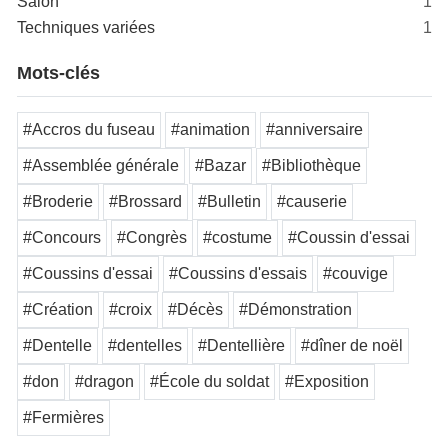
Salon
1
Techniques variées
1
Mots-clés
#Accros du fuseau
#animation
#anniversaire
#Assemblée générale
#Bazar
#Bibliothèque
#Broderie
#Brossard
#Bulletin
#causerie
#Concours
#Congrès
#costume
#Coussin d'essai
#Coussins d'essai
#Coussins d'essais
#couvige
#Création
#croix
#Décès
#Démonstration
#Dentelle
#dentelles
#Dentellière
#dîner de noël
#don
#dragon
#École du soldat
#Exposition
#Fermières