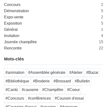
Concours
2
Démonstration
5
Expo-vente
2
Exposition
5
Général
1
Invitation
4
Journée champêtre
15
Rencontre
22
Mots-clés
#animation
#Assemblée générale
#Atelier
#Bazar
#Bibliothèque
#Broderie
#Brossard
#Bulletin
#Cantù
#causerie
#Champêtre
#Coeur
#Concours
#conférences
#Coussin d'essai
#Coussins d'essai
#couvige
#danseurs