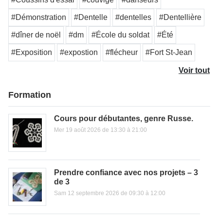
#Démonstration
#Dentelle
#dentelles
#Dentellière
#dîner de noël
#dm
#École du soldat
#Été
#Exposition
#expostion
#flécheur
#Fort St-Jean
Voir tout
Formation
Cours pour débutantes, genre Russe.
Mer 19 août 2026 de 13:30 à 21:00
Prendre confiance avec nos projets – 3
de 3
Sam 12 septembre 2026 de 09:30 à 12:00