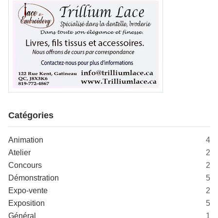
Catégories
Animation
4
Atelier
2
Concours
2
Démonstration
5
Expo-vente
2
Exposition
5
Général
1