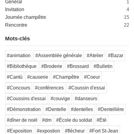
Général
1
Invitation
4
Journée champêtre
15
Rencontre
22
Mots-clés
#animation
#Assemblée générale
#Atelier
#Bazar
#Bibliothèque
#Broderie
#Brossard
#Bulletin
#Cantù
#causerie
#Champêtre
#Coeur
#Concours
#conférences
#Coussin d'essai
#Coussins d'essai
#couvige
#danseurs
#Démonstration
#Dentelle
#dentelles
#Dentellière
#dîner de noël
#dm
#École du soldat
#Été
#Exposition
#expostion
#flécheur
#Fort St-Jean