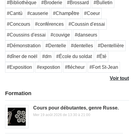
#Bibliothèque
#Broderie
#Brossard
#Bulletin
#Cantù
#causerie
#Champêtre
#Coeur
#Concours
#conférences
#Coussin d'essai
#Coussins d'essai
#couvige
#danseurs
#Démonstration
#Dentelle
#dentelles
#Dentellière
#dîner de noël
#dm
#École du soldat
#Été
#Exposition
#expostion
#flécheur
#Fort St-Jean
Voir tout
Formation
Cours pour débutantes, genre Russe.
Mer 19 août 2026 de 13:30 à 21:00