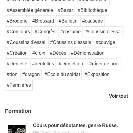
#Assemblée générale
#Bazar
#Bibliothèque
#Broderie
#Brossard
#Bulletin
#causerie
#Concours
#Congrès
#costume
#Coussin d'essai
#Coussins d'essai
#Coussins d'essais
#couvige
#Création
#croix
#Décès
#Démonstration
#Dentelle
#dentelles
#Dentellière
#dîner de noël
#don
#dragon
#École du soldat
#Exposition
#Fermières
Voir tout
Formation
Cours pour débutantes, genre Russe.
Mer 19 août 2026 de 13:30 à 21:00