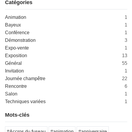
Catégories
Animation
1
Bayeux
1
Conférence
1
Démonstration
3
Expo-vente
1
Exposition
13
Général
55
Invitation
1
Journée champêtre
22
Rencontre
6
Salon
1
Techniques variées
1
Mots-clés
#Accros du fuseau
#animation
#anniversaire