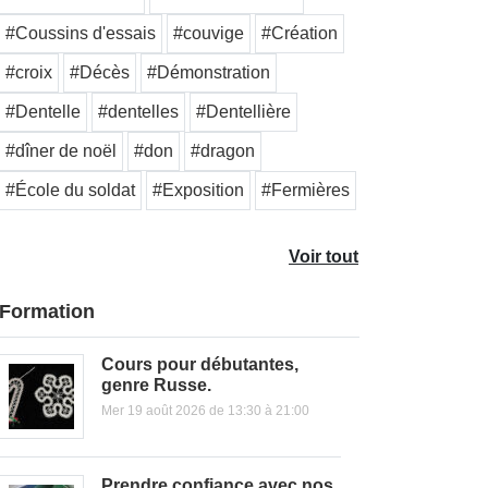
#Coussins d'essais
#couvige
#Création
#croix
#Décès
#Démonstration
#Dentelle
#dentelles
#Dentellière
#dîner de noël
#don
#dragon
#École du soldat
#Exposition
#Fermières
Voir tout
Formation
Cours pour débutantes,
genre Russe.
Mer 19 août 2026 de 13:30 à 21:00
Prendre confiance avec nos