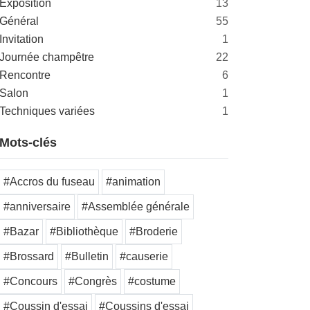
Exposition
13
Général
55
Invitation
1
Journée champêtre
22
Rencontre
6
Salon
1
Techniques variées
1
Mots-clés
#Accros du fuseau
#animation
#anniversaire
#Assemblée générale
#Bazar
#Bibliothèque
#Broderie
#Brossard
#Bulletin
#causerie
#Concours
#Congrès
#costume
#Coussin d'essai
#Coussins d'essai