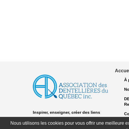
Accuei
À 
No
D
Re
Inspirer, enseigner, créer
des liens
Co
"Dentelle après dentelle depuis 1981."
Nous utilisons les cookies pour vous offrir une meilleure 