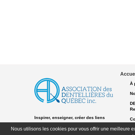
Accuei
À 
No
D
Re
Inspirer, enseigner, créer
des liens
Co
"Dentelle après dentelle depuis 1981."
Nous utilisons les cookies pour vous offrir une meilleure 