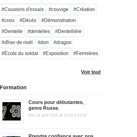
#Coussins d'essais
#couvige
#Création
#croix
#Décès
#Démonstration
#Dentelle
#dentelles
#Dentellière
#dîner de noël
#don
#dragon
#École du soldat
#Exposition
#Fermières
Voir tout
Formation
Cours pour débutantes,
genre Russe.
Mer 19 août 2026 de 13:30 à 21:00
Prendre confiance avec nos