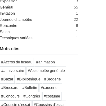
Exposition
13
Général
55
Invitation
1
Journée champêtre
22
Rencontre
6
Salon
1
Techniques variées
1
Mots-clés
#Accros du fuseau
#animation
#anniversaire
#Assemblée générale
#Bazar
#Bibliothèque
#Broderie
#Brossard
#Bulletin
#causerie
#Concours
#Congrès
#costume
#Coussin d'essai
#Coussins d'essai