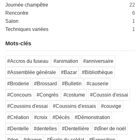
Journée champêtre
22
Rencontre
6
Salon
1
Techniques variées
1
Mots-clés
#Accros du fuseau
#animation
#anniversaire
#Assemblée générale
#Bazar
#Bibliothèque
#Broderie
#Brossard
#Bulletin
#causerie
#Concours
#Congrès
#costume
#Coussin d'essai
#Coussins d'essai
#Coussins d'essais
#couvige
#Création
#croix
#Décès
#Démonstration
#Dentelle
#dentelles
#Dentellière
#dîner de noël
#don
#dragon
#École du soldat
#Exposition