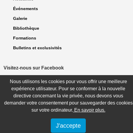
Événements
Galerie
Bibliothèque
Formations
Bulletins et exclusivités
Visitez-nous sur Facebook
Nous utilisons les cookies pour vous offrir une meilleure
expérience utilisateur. Pour se conformer à la nouvelle
© 2023 Association des dentellières du Québec. Tous droits Réservés. |
directive concernant la vie privée, nous devons vous
Politique de confidentialité
| Site réalisé par
WebCONCEPT Plus inc.
demander votre consentement pour sauvegarder des cookies
sur votre ordinateur.
En savoir plus.
J'accepte