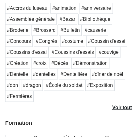
#Accros du fuseau
#animation
#anniversaire
#Assemblée générale
#Bazar
#Bibliothèque
#Broderie
#Brossard
#Bulletin
#causerie
#Concours
#Congrès
#costume
#Coussin d'essai
#Coussins d'essai
#Coussins d'essais
#couvige
#Création
#croix
#Décès
#Démonstration
#Dentelle
#dentelles
#Dentellière
#dîner de noël
#don
#dragon
#École du soldat
#Exposition
#Fermières
Voir tout
Formation