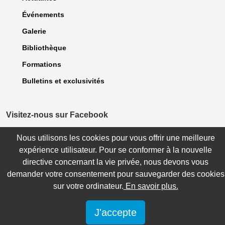
Événements
Galerie
Bibliothèque
Formations
Bulletins et exclusivités
Visitez-nous sur Facebook
Nous utilisons les cookies pour vous offrir une meilleure
expérience utilisateur. Pour se conformer à la nouvelle
© 2023 Association des dentellières du Québec. Tous droits Réservés. |
directive concernant la vie privée, nous devons vous
Politique de confidentialité
| Site réalisé par
WebCONCEPT Plus inc.
demander votre consentement pour sauvegarder des cookies
sur votre ordinateur.
En savoir plus.
J'accepte