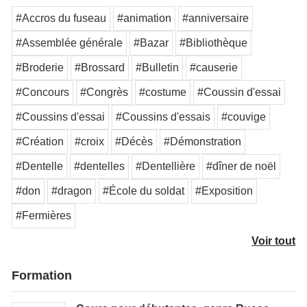
#Accros du fuseau
#animation
#anniversaire
#Assemblée générale
#Bazar
#Bibliothèque
#Broderie
#Brossard
#Bulletin
#causerie
#Concours
#Congrès
#costume
#Coussin d'essai
#Coussins d'essai
#Coussins d'essais
#couvige
#Création
#croix
#Décès
#Démonstration
#Dentelle
#dentelles
#Dentellière
#dîner de noël
#don
#dragon
#École du soldat
#Exposition
#Fermières
Voir tout
Formation