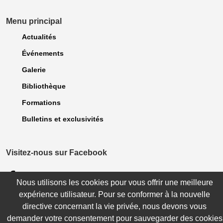
Menu principal
Actualités
Événements
Galerie
Bibliothèque
Formations
Bulletins et exclusivités
Visitez-nous sur Facebook
Nous utilisons les cookies pour vous offrir une meilleure
© 2023 Association des dentellières du Québec. Tous droits Réservés. |
expérience utilisateur. Pour se conformer à la nouvelle
Politique de confidentialité
| Site réalisé par
WebCONCEPT Plus inc.
directive concernant la vie privée, nous devons vous
demander votre consentement pour sauvegarder des cookies