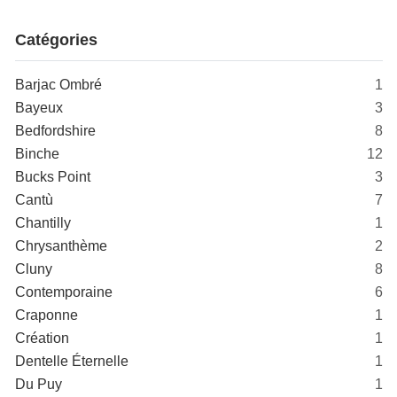
Catégories
Barjac Ombré
1
Bayeux
3
Bedfordshire
8
Binche
12
Bucks Point
3
Cantù
7
Chantilly
1
Chrysanthème
2
Cluny
8
Contemporaine
6
Craponne
1
Création
1
Dentelle Éternelle
1
Du Puy
1