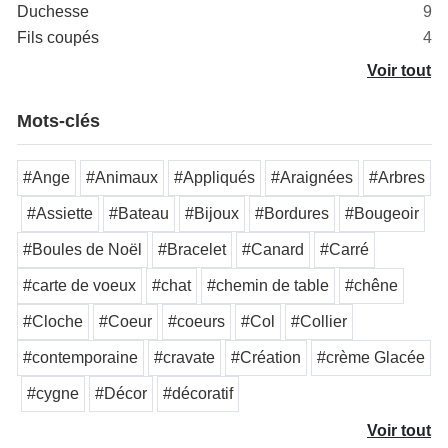
Duchesse
9
Fils coupés
4
Voir tout
Mots-clés
#Ange
#Animaux
#Appliqués
#Araignées
#Arbres
#Assiette
#Bateau
#Bijoux
#Bordures
#Bougeoir
#Boules de Noël
#Bracelet
#Canard
#Carré
#carte de voeux
#chat
#chemin de table
#chêne
#Cloche
#Coeur
#coeurs
#Col
#Collier
#contemporaine
#cravate
#Création
#crème Glacée
#cygne
#Décor
#décoratif
Voir tout