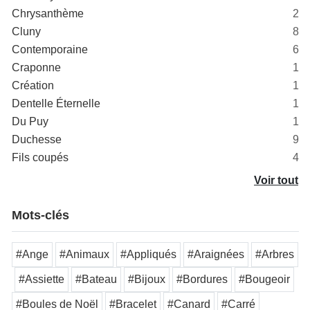
Chrysanthème
2
Cluny
8
Contemporaine
6
Craponne
1
Création
1
Dentelle Éternelle
1
Du Puy
1
Duchesse
9
Fils coupés
4
Voir tout
Mots-clés
#Ange
#Animaux
#Appliqués
#Araignées
#Arbres
#Assiette
#Bateau
#Bijoux
#Bordures
#Bougeoir
#Boules de Noël
#Bracelet
#Canard
#Carré