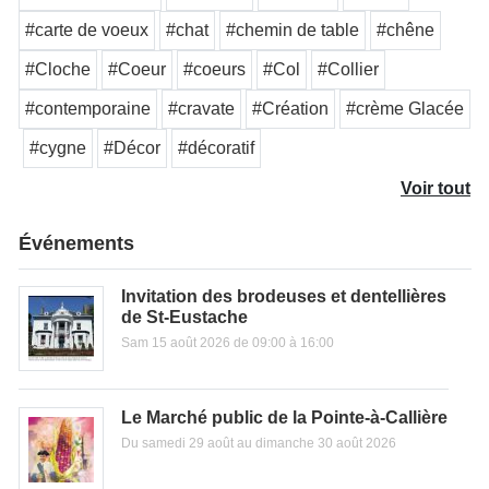
#carte de voeux
#chat
#chemin de table
#chêne
#Cloche
#Coeur
#coeurs
#Col
#Collier
#contemporaine
#cravate
#Création
#crème Glacée
#cygne
#Décor
#décoratif
Voir tout
Événements
Invitation des brodeuses et dentellières
de St-Eustache
Sam 15 août 2026 de 09:00 à 16:00
Le Marché public de la Pointe-à-Callière
Du samedi 29 août au dimanche 30 août 2026