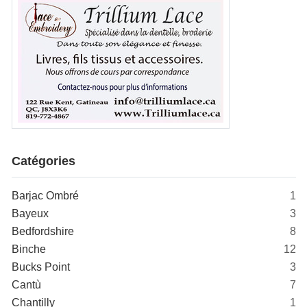
Catégories
Barjac Ombré
1
Bayeux
3
Bedfordshire
8
Binche
12
Bucks Point
3
Cantù
7
Chantilly
1