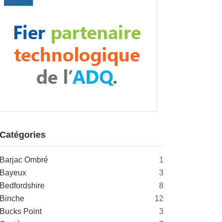
Catégories
Barjac Ombré
1
Bayeux
3
Bedfordshire
8
Binche
12
Bucks Point
3