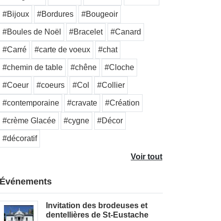
#Bijoux
#Bordures
#Bougeoir
#Boules de Noël
#Bracelet
#Canard
#Carré
#carte de voeux
#chat
#chemin de table
#chêne
#Cloche
#Coeur
#coeurs
#Col
#Collier
#contemporaine
#cravate
#Création
#crème Glacée
#cygne
#Décor
#décoratif
Voir tout
Événements
Invitation des brodeuses et
dentellières de St-Eustache