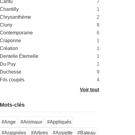
Cantù
7
Chantilly
1
Chrysanthème
2
Cluny
8
Contemporaine
6
Craponne
1
Création
1
Dentelle Éternelle
1
Du Puy
1
Duchesse
9
Fils coupés
4
Voir tout
Mots-clés
#Ange
#Animaux
#Appliqués
#Araignées
#Arbres
#Assiette
#Bateau