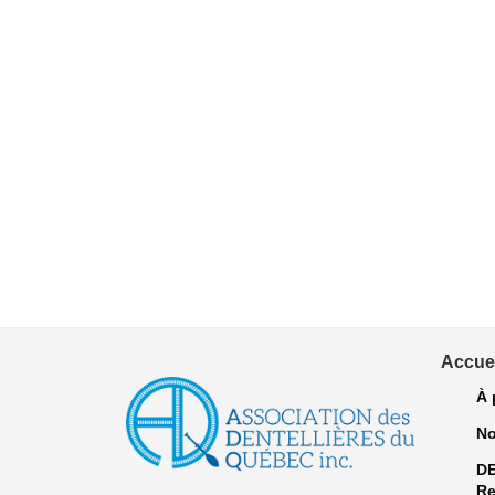
Accuei
À 
No
D
Re