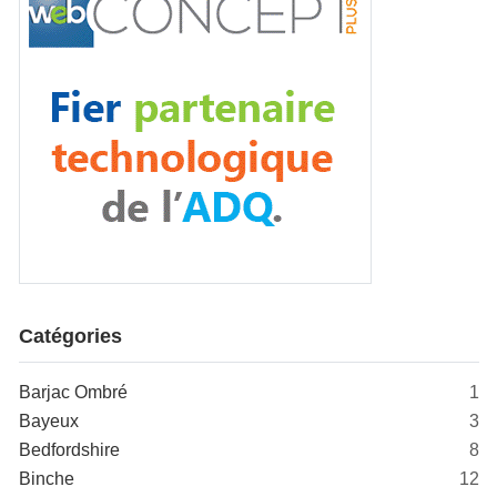
Catégories
Barjac Ombré
1
Bayeux
3
Bedfordshire
8
Binche
12