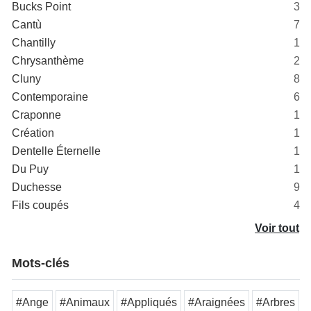
Bucks Point
3
Cantù
7
Chantilly
1
Chrysanthème
2
Cluny
8
Contemporaine
6
Craponne
1
Création
1
Dentelle Éternelle
1
Du Puy
1
Duchesse
9
Fils coupés
4
Voir tout
Mots-clés
#Ange
#Animaux
#Appliqués
#Araignées
#Arbres