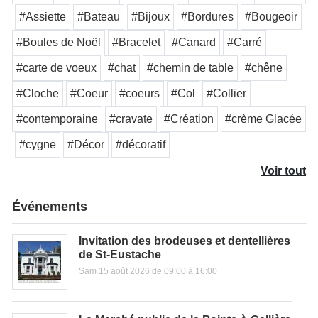
#Assiette
#Bateau
#Bijoux
#Bordures
#Bougeoir
#Boules de Noël
#Bracelet
#Canard
#Carré
#carte de voeux
#chat
#chemin de table
#chêne
#Cloche
#Coeur
#coeurs
#Col
#Collier
#contemporaine
#cravate
#Création
#crème Glacée
#cygne
#Décor
#décoratif
Voir tout
Événements
Invitation des brodeuses et dentellières
de St-Eustache
Sam 15 août 2026 de 09:00 à 16:00