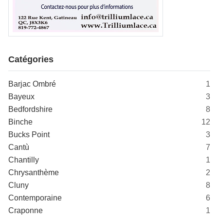
Catégories
Barjac Ombré
1
Bayeux
3
Bedfordshire
8
Binche
12
Bucks Point
3
Cantù
7
Chantilly
1
Chrysanthème
2
Cluny
8
Contemporaine
6
Craponne
1