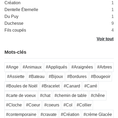
Création
1
Dentelle Éternelle
1
Du Puy
1
Duchesse
9
Fils coupés
4
Voir tout
Mots-clés
#Ange
#Animaux
#Appliqués
#Araignées
#Arbres
#Assiette
#Bateau
#Bijoux
#Bordures
#Bougeoir
#Boules de Noël
#Bracelet
#Canard
#Carré
#carte de voeux
#chat
#chemin de table
#chêne
#Cloche
#Coeur
#coeurs
#Col
#Collier
#contemporaine
#cravate
#Création
#crème Glacée