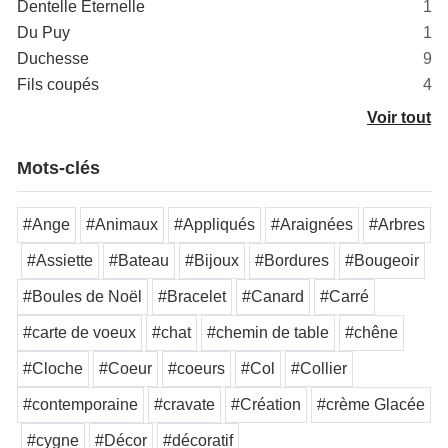
Dentelle Éternelle
1
Du Puy
1
Duchesse
9
Fils coupés
4
Voir tout
Mots-clés
#Ange
#Animaux
#Appliqués
#Araignées
#Arbres
#Assiette
#Bateau
#Bijoux
#Bordures
#Bougeoir
#Boules de Noël
#Bracelet
#Canard
#Carré
#carte de voeux
#chat
#chemin de table
#chêne
#Cloche
#Coeur
#coeurs
#Col
#Collier
#contemporaine
#cravate
#Création
#crème Glacée
#cygne
#Décor
#décoratif