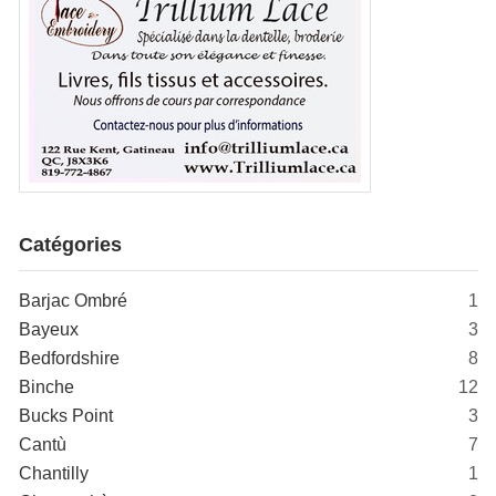
Catégories
Barjac Ombré
1
Bayeux
3
Bedfordshire
8
Binche
12
Bucks Point
3
Cantù
7
Chantilly
1