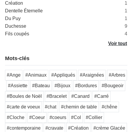
Création
1
Dentelle Éternelle
1
Du Puy
1
Duchesse
9
Fils coupés
4
Voir tout
Mots-clés
#Ange
#Animaux
#Appliqués
#Araignées
#Arbres
#Assiette
#Bateau
#Bijoux
#Bordures
#Bougeoir
#Boules de Noël
#Bracelet
#Canard
#Carré
#carte de voeux
#chat
#chemin de table
#chêne
#Cloche
#Coeur
#coeurs
#Col
#Collier
#contemporaine
#cravate
#Création
#crème Glacée