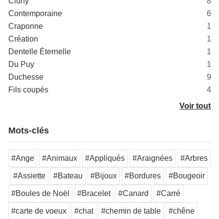
Cluny
8
Contemporaine
6
Craponne
1
Création
1
Dentelle Éternelle
1
Du Puy
1
Duchesse
9
Fils coupés
4
Voir tout
Mots-clés
#Ange
#Animaux
#Appliqués
#Araignées
#Arbres
#Assiette
#Bateau
#Bijoux
#Bordures
#Bougeoir
#Boules de Noël
#Bracelet
#Canard
#Carré
#carte de voeux
#chat
#chemin de table
#chêne