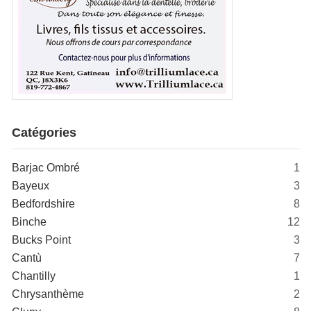
Catégories
Barjac Ombré
1
Bayeux
3
Bedfordshire
8
Binche
12
Bucks Point
3
Cantù
7
Chantilly
1
Chrysanthème
2