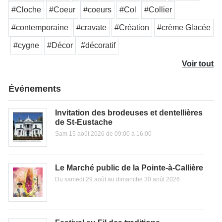
#Cloche
#Coeur
#coeurs
#Col
#Collier
#contemporaine
#cravate
#Création
#crème Glacée
#cygne
#Décor
#décoratif
Voir tout
Événements
Invitation des brodeuses et dentellières
de St-Eustache
Sam 15 août 2026 de 09:00 à 16:00
Le Marché public de la Pointe-à-Callière
Du samedi 29 août au dimanche 30 août 2026