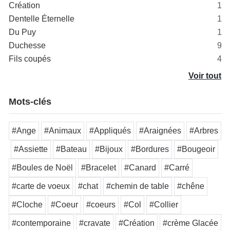
Création
1
Dentelle Éternelle
1
Du Puy
1
Duchesse
9
Fils coupés
4
Voir tout
Mots-clés
#Ange
#Animaux
#Appliqués
#Araignées
#Arbres
#Assiette
#Bateau
#Bijoux
#Bordures
#Bougeoir
#Boules de Noël
#Bracelet
#Canard
#Carré
#carte de voeux
#chat
#chemin de table
#chêne
#Cloche
#Coeur
#coeurs
#Col
#Collier
#contemporaine
#cravate
#Création
#crème Glacée