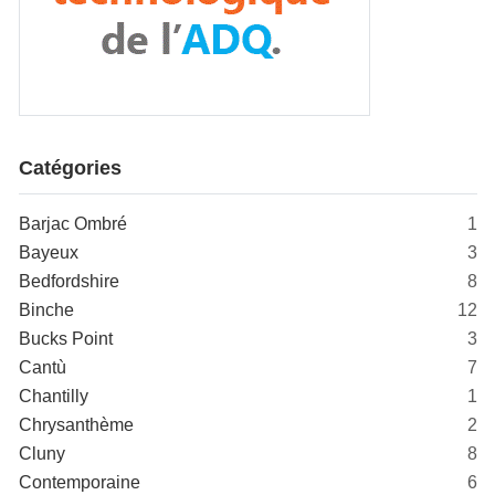
Catégories
Barjac Ombré
1
Bayeux
3
Bedfordshire
8
Binche
12
Bucks Point
3
Cantù
7
Chantilly
1
Chrysanthème
2
Cluny
8
Contemporaine
6