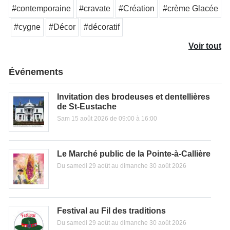
#contemporaine
#cravate
#Création
#crème Glacée
#cygne
#Décor
#décoratif
Voir tout
Événements
Invitation des brodeuses et dentellières
de St-Eustache
Sam 15 août 2026 de 09:00 à 16:00
Le Marché public de la Pointe-à-Callière
Du samedi 29 août au dimanche 30 août 2026
Festival au Fil des traditions
Du samedi 29 août au dimanche 30 août 2026