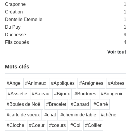
Craponne
1
Création
1
Dentelle Éternelle
1
Du Puy
1
Duchesse
9
Fils coupés
4
Voir tout
Mots-clés
#Ange
#Animaux
#Appliqués
#Araignées
#Arbres
#Assiette
#Bateau
#Bijoux
#Bordures
#Bougeoir
#Boules de Noël
#Bracelet
#Canard
#Carré
#carte de voeux
#chat
#chemin de table
#chêne
#Cloche
#Coeur
#coeurs
#Col
#Collier