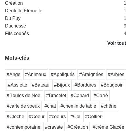
Création
1
Dentelle Éternelle
1
Du Puy
1
Duchesse
9
Fils coupés
4
Voir tout
Mots-clés
#Ange
#Animaux
#Appliqués
#Araignées
#Arbres
#Assiette
#Bateau
#Bijoux
#Bordures
#Bougeoir
#Boules de Noël
#Bracelet
#Canard
#Carré
#carte de voeux
#chat
#chemin de table
#chêne
#Cloche
#Coeur
#coeurs
#Col
#Collier
#contemporaine
#cravate
#Création
#crème Glacée