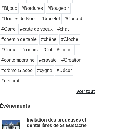
#Bijoux
#Bordures
#Bougeoir
#Boules de Noël
#Bracelet
#Canard
#Carré
#carte de voeux
#chat
#chemin de table
#chêne
#Cloche
#Coeur
#coeurs
#Col
#Collier
#contemporaine
#cravate
#Création
#crème Glacée
#cygne
#Décor
#décoratif
Voir tout
Événements
Invitation des brodeuses et
dentellières de St-Eustache