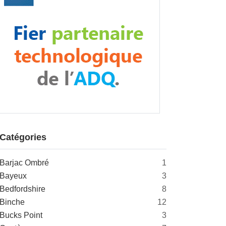
Catégories
Barjac Ombré
1
Bayeux
3
Bedfordshire
8
Binche
12
Bucks Point
3