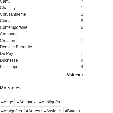
Cantù
7
Chantilly
1
Chrysanthème
2
Cluny
8
Contemporaine
6
Craponne
1
Création
1
Dentelle Éternelle
1
Du Puy
1
Duchesse
9
Fils coupés
4
Voir tout
Mots-clés
#Ange
#Animaux
#Appliqués
#Araignées
#Arbres
#Assiette
#Bateau