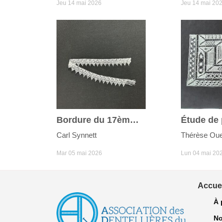
Jeu 14 mai 2026
Jeu 14 mai 20
Bordure du 17ème siècle
Carl Synnett
Thérèse Ouel
Mar 05 mai 2026
Lun 04 mai 20
Accuei
À 
No