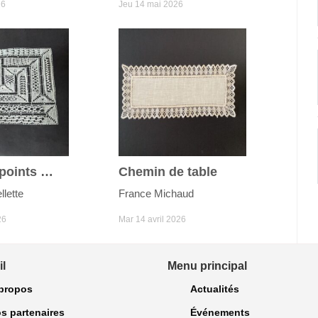
26
Jeu 14 mai 2026
Étude de points Milanaise
Chemin de table
lette
France Michaud
26
Mar 14 avril 2026
l
Menu principal
propos
Actualités
s partenaires
Événements