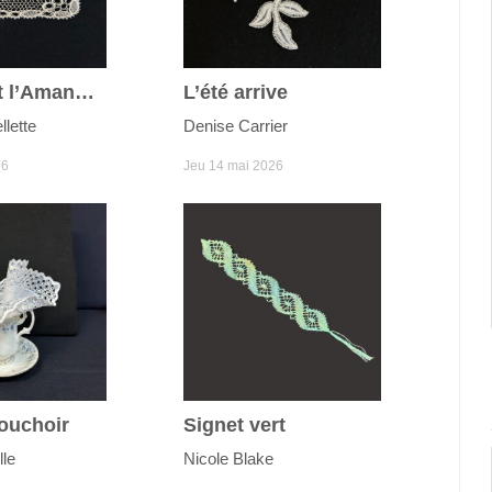
Le Jour et l’Amande
L’été arrive
lette
Denise Carrier
26
Jeu 14 mai 2026
ouchoir
Signet vert
lle
Nicole Blake