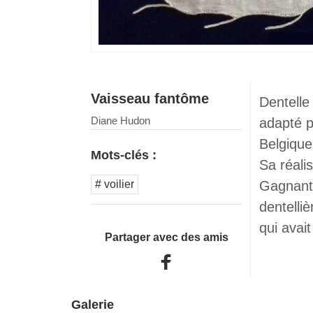
Vaisseau fantôme
Dentelle
Diane Hudon
adapté p
Belgique
Mots-clés :
Sa réali
Gagnante
# voilier
dentelli
qui avai
Partager avec des amis
Galerie