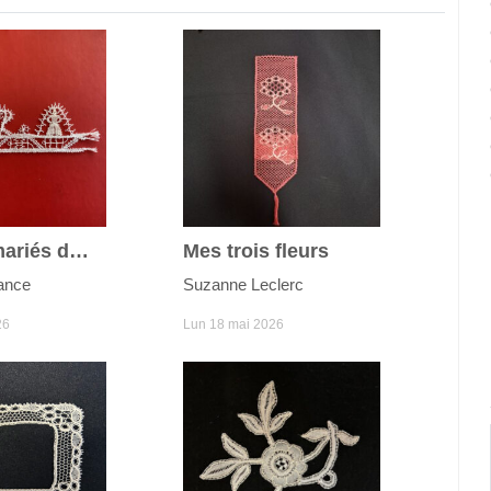
Vive les mariés du joli mois de mai
Mes trois fleurs
ance
Suzanne Leclerc
26
Lun 18 mai 2026