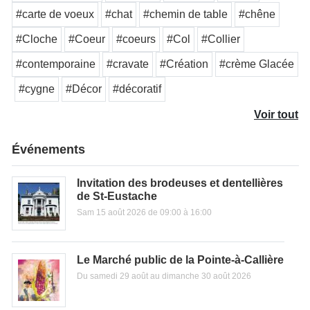
#carte de voeux
#chat
#chemin de table
#chêne
#Cloche
#Coeur
#coeurs
#Col
#Collier
#contemporaine
#cravate
#Création
#crème Glacée
#cygne
#Décor
#décoratif
Voir tout
Événements
Invitation des brodeuses et dentellières
de St-Eustache
Sam 15 août 2026 de 09:00 à 16:00
Le Marché public de la Pointe-à-Callière
Du samedi 29 août au dimanche 30 août 2026