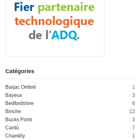
Catégories
Barjac Ombré
1
Bayeux
3
Bedfordshire
8
Binche
12
Bucks Point
3
Cantù
7
Chantilly
1