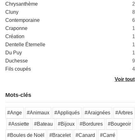
Chrysanthème
2
Cluny
8
Contemporaine
6
Craponne
1
Création
1
Dentelle Éternelle
1
Du Puy
1
Duchesse
9
Fils coupés
4
Voir tout
Mots-clés
#Ange
#Animaux
#Appliqués
#Araignées
#Arbres
#Assiette
#Bateau
#Bijoux
#Bordures
#Bougeoir
#Boules de Noël
#Bracelet
#Canard
#Carré