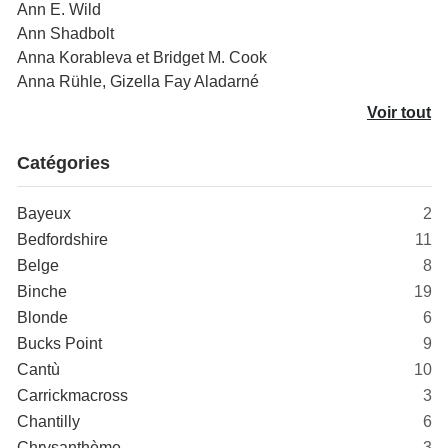
Ann E. Wild
Ann Shadbolt
Anna Korableva et Bridget M. Cook
Anna Rühle, Gizella Fay Aladarné
Voir tout
Catégories
Bayeux
2
Bedfordshire
11
Belge
8
Binche
19
Blonde
6
Bucks Point
9
Cantù
10
Carrickmacross
3
Chantilly
6
Chrysanthème
3