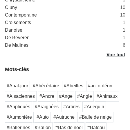
Cluny
10
Contemporaine
10
Croisements
1
Danoise
1
De Beveren
1
De Malines
6
Voir tout
Mots-clés
#Abat-jour
#Abécédaire
#Abeilles
#accordéon
#Alsaciennes
#Ancre
#Ange
#Angle
#Animaux
#Appliqués
#Araignées
#Arbres
#Arlequin
#Aumonière
#Auto
#Autruche
#Balle de neige
#Ballerines
#Ballon
#Bas de noël
#Bateau