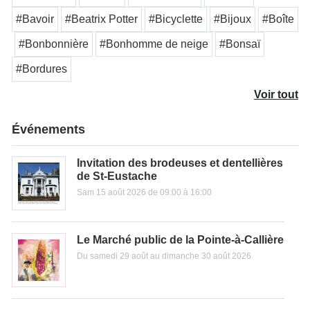
#Bavoir
#Beatrix Potter
#Bicyclette
#Bijoux
#Boîte
#Bonbonnière
#Bonhomme de neige
#Bonsaï
#Bordures
Voir tout
Événements
Invitation des brodeuses et dentellières
de St-Eustache
Sam 15 août 2026 de 09:00 à 16:00
Le Marché public de la Pointe-à-Callière
Du samedi 29 août au dimanche 30 août 2026