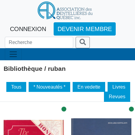
CONNEXION
DEVENIR MEMBRE
Bibliothèque / ruban
Tous
* Nouveautés *
En vedette
Livres
Revues