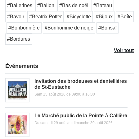
#Ballerines
#Ballon
#Bas de noël
#Bateau
#Bavoir
#Beatrix Potter
#Bicyclette
#Bijoux
#Boîte
#Bonbonnière
#Bonhomme de neige
#Bonsaï
#Bordures
Voir tout
Événements
Invitation des brodeuses et dentellières
de St-Eustache
Sam 15 août 2026 de 09:00 à 16:00
Le Marché public de la Pointe-à-Callière
Du samedi 29 août au dimanche 30 août 2026