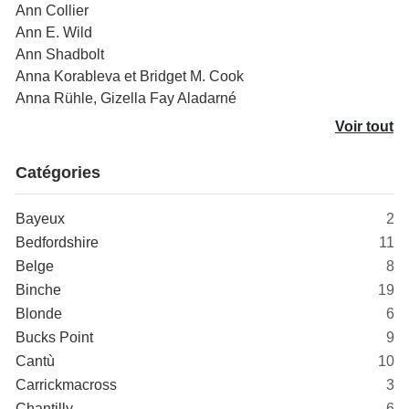
Ann Collier
Ann E. Wild
Ann Shadbolt
Anna Korableva et Bridget M. Cook
Anna Rühle, Gizella Fay Aladarné
Voir tout
Catégories
Bayeux
2
Bedfordshire
11
Belge
8
Binche
19
Blonde
6
Bucks Point
9
Cantù
10
Carrickmacross
3
Chantilly
6