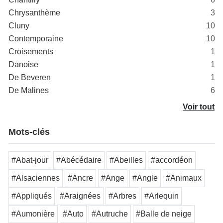
Chrysanthème
3
Cluny
10
Contemporaine
10
Croisements
1
Danoise
1
De Beveren
1
De Malines
6
Voir tout
Mots-clés
#Abat-jour
#Abécédaire
#Abeilles
#accordéon
#Alsaciennes
#Ancre
#Ange
#Angle
#Animaux
#Appliqués
#Araignées
#Arbres
#Arlequin
#Aumonière
#Auto
#Autruche
#Balle de neige