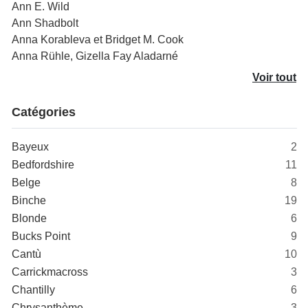
Ann E. Wild
Ann Shadbolt
Anna Korableva et Bridget M. Cook
Anna Rühle, Gizella Fay Aladarné
Voir tout
Catégories
Bayeux
2
Bedfordshire
11
Belge
8
Binche
19
Blonde
6
Bucks Point
9
Cantù
10
Carrickmacross
3
Chantilly
6
Chrysanthème
3