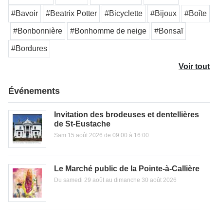
#Bavoir
#Beatrix Potter
#Bicyclette
#Bijoux
#Boîte
#Bonbonnière
#Bonhomme de neige
#Bonsaï
#Bordures
Voir tout
Événements
Invitation des brodeuses et dentellières
de St-Eustache
Sam 15 août 2026 de 09:00 à 16:00
Le Marché public de la Pointe-à-Callière
Du samedi 29 août au dimanche 30 août 2026