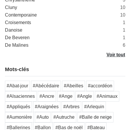
Cluny
10
Contemporaine
10
Croisements
1
Danoise
1
De Beveren
1
De Malines
6
Voir tout
Mots-clés
#Abat-jour
#Abécédaire
#Abeilles
#accordéon
#Alsaciennes
#Ancre
#Ange
#Angle
#Animaux
#Appliqués
#Araignées
#Arbres
#Arlequin
#Aumonière
#Auto
#Autruche
#Balle de neige
#Ballerines
#Ballon
#Bas de noël
#Bateau