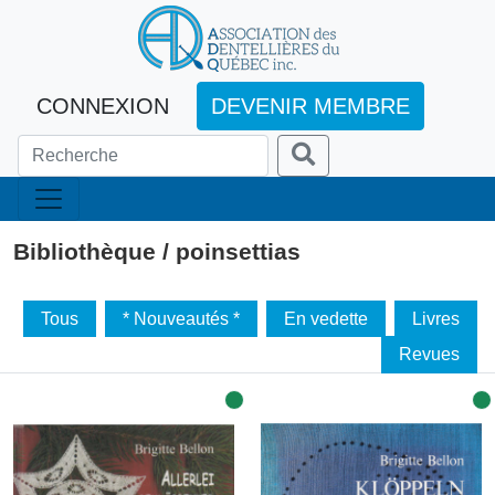
CONNEXION
DEVENIR MEMBRE
Bibliothèque / poinsettias
Tous
* Nouveautés *
En vedette
Livres
Revues