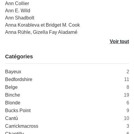
Ann Collier
Ann E. Wild
Ann Shadbolt
Anna Korableva et Bridget M. Cook
Anna Rühle, Gizella Fay Aladarné
Voir tout
Catégories
Bayeux
2
Bedfordshire
11
Belge
8
Binche
19
Blonde
6
Bucks Point
9
Cantù
10
Carrickmacross
3
Chantilly
6