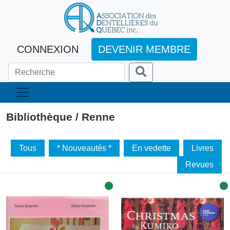
CONNEXION
DEVENIR MEMBRE
Bibliothèque / Renne
Tous
* Nouveautés *
En vedette
Livres
Revues