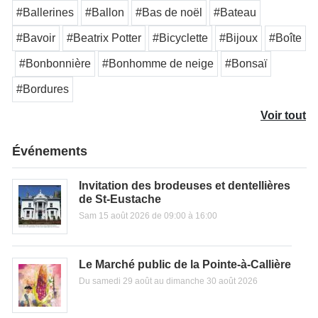
#Ballerines
#Ballon
#Bas de noël
#Bateau
#Bavoir
#Beatrix Potter
#Bicyclette
#Bijoux
#Boîte
#Bonbonnière
#Bonhomme de neige
#Bonsaï
#Bordures
Voir tout
Événements
Invitation des brodeuses et dentellières
de St-Eustache
Sam 15 août 2026 de 09:00 à 16:00
Le Marché public de la Pointe-à-Callière
Du samedi 29 août au dimanche 30 août 2026