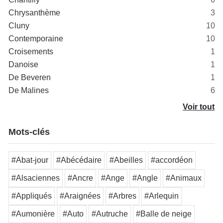
Chrysanthème
3
Cluny
10
Contemporaine
10
Croisements
1
Danoise
1
De Beveren
1
De Malines
6
Voir tout
Mots-clés
#Abat-jour
#Abécédaire
#Abeilles
#accordéon
#Alsaciennes
#Ancre
#Ange
#Angle
#Animaux
#Appliqués
#Araignées
#Arbres
#Arlequin
#Aumonière
#Auto
#Autruche
#Balle de neige