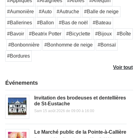
#Appliqués
#Araignées
#Arbres
#Arlequin
#Aumonière
#Auto
#Autruche
#Balle de neige
#Ballerines
#Ballon
#Bas de noël
#Bateau
#Bavoir
#Beatrix Potter
#Bicyclette
#Bijoux
#Boîte
#Bonbonnière
#Bonhomme de neige
#Bonsaï
#Bordures
Voir tout
Événements
Invitation des brodeuses et dentellières
de St-Eustache
Sam 15 août 2026 de 09:00 à 16:00
Le Marché public de la Pointe-à-Callière