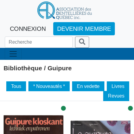
CONNEXION
DEVENIR MEMBRE
Bibliothèque / Guipure
Tous
* Nouveautés *
En vedette
Livres
Revues