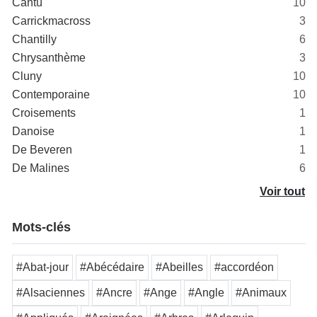
Cantù
10
Carrickmacross
3
Chantilly
6
Chrysanthème
3
Cluny
10
Contemporaine
10
Croisements
1
Danoise
1
De Beveren
1
De Malines
6
Voir tout
Mots-clés
#Abat-jour
#Abécédaire
#Abeilles
#accordéon
#Alsaciennes
#Ancre
#Ange
#Angle
#Animaux