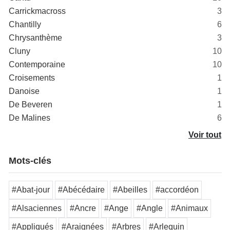
Carrickmacross
3
Chantilly
6
Chrysanthème
3
Cluny
10
Contemporaine
10
Croisements
1
Danoise
1
De Beveren
1
De Malines
6
Voir tout
Mots-clés
#Abat-jour
#Abécédaire
#Abeilles
#accordéon
#Alsaciennes
#Ancre
#Ange
#Angle
#Animaux
#Appliqués
#Araignées
#Arbres
#Arlequin