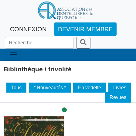
CONNEXION
DEVENIR MEMBRE
Bibliothèque / frivolité
Tous
* Nouveautés *
En vedette
Livres
Revues