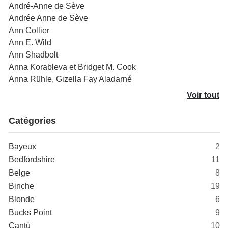
André-Anne de Sève
Andrée Anne de Sève
Ann Collier
Ann E. Wild
Ann Shadbolt
Anna Korableva et Bridget M. Cook
Anna Rühle, Gizella Fay Aladarné
Voir tout
Catégories
Bayeux
2
Bedfordshire
11
Belge
8
Binche
19
Blonde
6
Bucks Point
9
Cantù
10