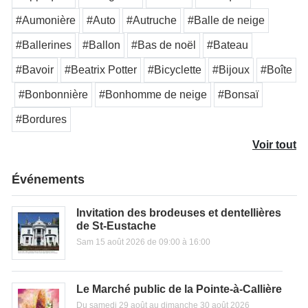
#Aumonière
#Auto
#Autruche
#Balle de neige
#Ballerines
#Ballon
#Bas de noël
#Bateau
#Bavoir
#Beatrix Potter
#Bicyclette
#Bijoux
#Boîte
#Bonbonnière
#Bonhomme de neige
#Bonsaï
#Bordures
Voir tout
Événements
Invitation des brodeuses et dentellières
de St-Eustache
Sam 15 août 2026 de 09:00 à 16:00
Le Marché public de la Pointe-à-Callière
Du samedi 29 août au dimanche 30 août 2026