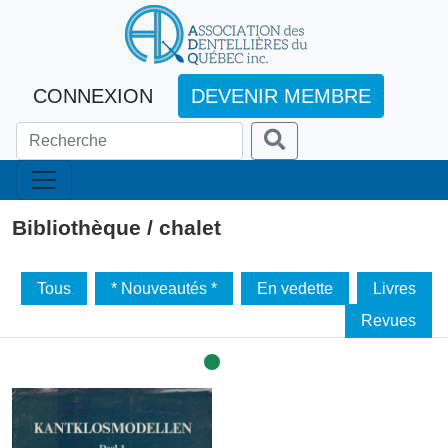
CONNEXION
DEVENIR MEMBRE
Bibliothèque / chalet
Tous
* Nouveautés *
En vedette
Livres
Revues