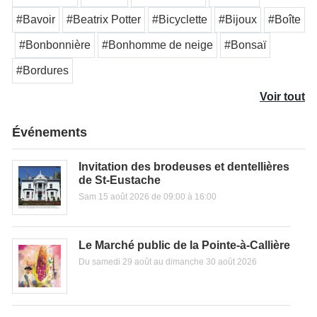
#Bavoir
#Beatrix Potter
#Bicyclette
#Bijoux
#Boîte
#Bonbonnière
#Bonhomme de neige
#Bonsaï
#Bordures
Voir tout
Événements
Invitation des brodeuses et dentellières
de St-Eustache
Sam 15 août 2026 de 09:00 à 16:00
Le Marché public de la Pointe-à-Callière
Du samedi 29 août au dimanche 30 août 2026