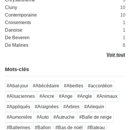
Cluny
10
Contemporaine
10
Croisements
1
Danoise
1
De Beveren
1
De Malines
6
Voir tout
Mots-clés
#Abat-jour
#Abécédaire
#Abeilles
#accordéon
#Alsaciennes
#Ancre
#Ange
#Angle
#Animaux
#Appliqués
#Araignées
#Arbres
#Arlequin
#Aumonière
#Auto
#Autruche
#Balle de neige
#Ballerines
#Ballon
#Bas de noël
#Bateau