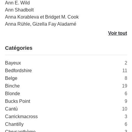
Ann E. Wild
Ann Shadbolt
Anna Korableva et Bridget M. Cook
Anna Rühle, Gizella Fay Aladarné
Voir tout
Catégories
Bayeux
2
Bedfordshire
11
Belge
8
Binche
19
Blonde
6
Bucks Point
9
Cantù
10
Carrickmacross
3
Chantilly
6
Chrysanthème
3